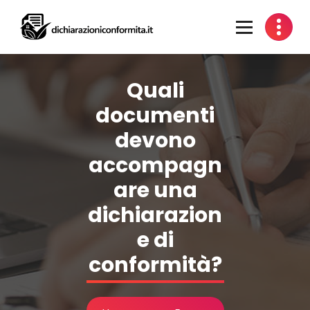
Vai
al
contenuto
Certificazione Impianti per Idoneità Alloggiative
Quali
documenti
devono
accompagn
are una
dichiarazion
e di
conformità?