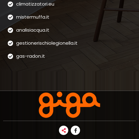
climatizzatori.eu
mistermuffa.it
analisiacqua.it
gestionerischiolegionella.it
gas-radon.it