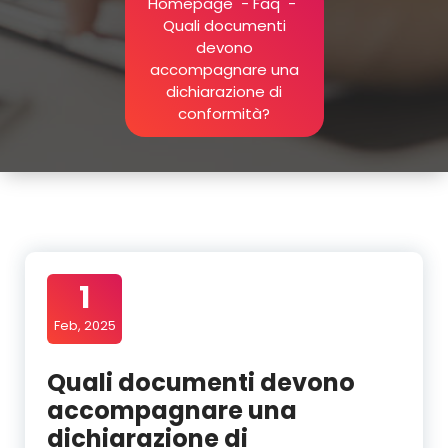
Homepage
-
Faq
-
Quali documenti
devono
accompagnare una
dichiarazione di
conformità?
1
Feb, 2025
Quali documenti devono
accompagnare una
dichiarazione di