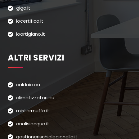
giga.it
iocertifico.it
ioartigiano.it
ALTRI SERVIZI
caldaie.eu
climatizzatori.eu
mistermuffa.it
analisiacqua.it
gestionerischiolegionella.it