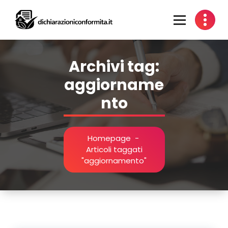
Vai
al
contenuto
Certificazione Impianti per Idoneità Alloggiative
Archivi tag:
aggiorname
nto
Homepage
-
Articoli taggati
"aggiornamento"