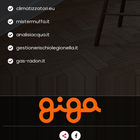
climatizzatori.eu
mistermuffa.it
analisiacqua.it
gestionerischiolegionella.it
gas-radon.it