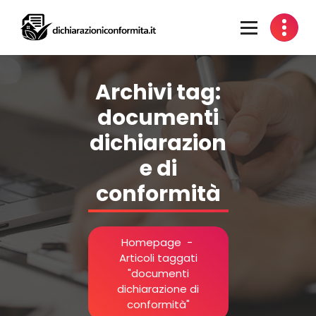
Vai
al
contenuto
Certificazione Impianti per Idoneità Alloggiative
Archivi tag:
documenti
dichiarazion
e di
conformità
Homepage
-
Articoli taggati
"documenti
dichiarazione di
conformità"