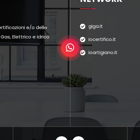
giga.it
tificazioni e/o delle
as, Elettrico e Idrico
iocertifico.it
ioartigiano.it