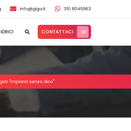
q
info@giga.it
351 8045963
CONTATTACI
 IDRICI
ggati "impianti senza dico"