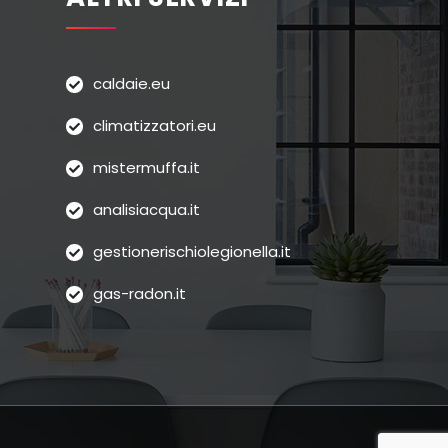
caldaie.eu
climatizzatori.eu
mistermuffa.it
analisiacqua.it
gestionerischiolegionella.it
gas-radon.it