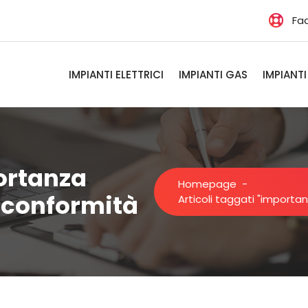
Fa
IMPIANTI ELETTRICI
IMPIANTI GAS
IMPIANTI
ortanza
Homepage
-
i conformità
Articoli taggati "importa