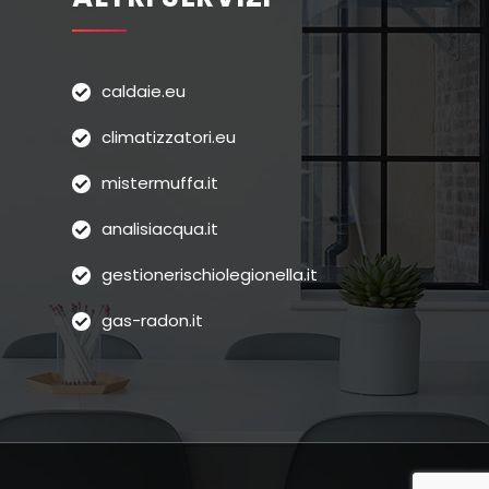
caldaie.eu
climatizzatori.eu
mistermuffa.it
analisiacqua.it
gestionerischiolegionella.it
gas-radon.it