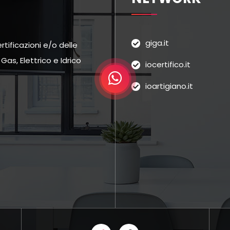
giga.it
tificazioni e/o delle
as, Elettrico e Idrico
iocertifico.it
ioartigiano.it