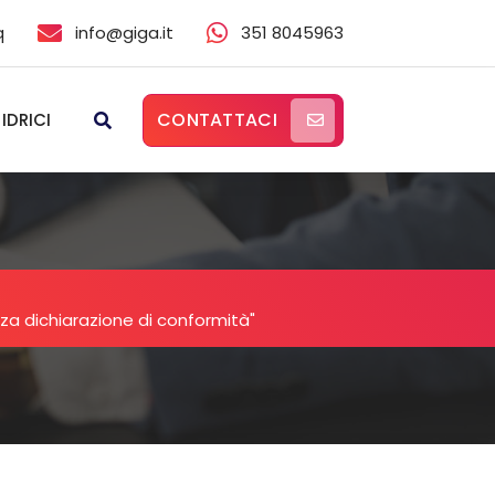
q
info@giga.it
351 8045963
CONTATTACI
 IDRICI
nza dichiarazione di conformità"