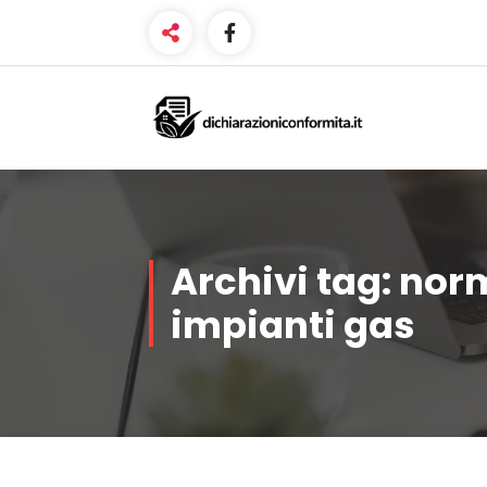
Vai
al
contenuto
Certificazione Impianti per
Idoneità Alloggiative
Archivi tag: nor
impianti gas