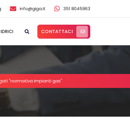
q
info@giga.it
351 8045963
CONTATTACI
 IDRICI
ggati "normativa impianti gas"