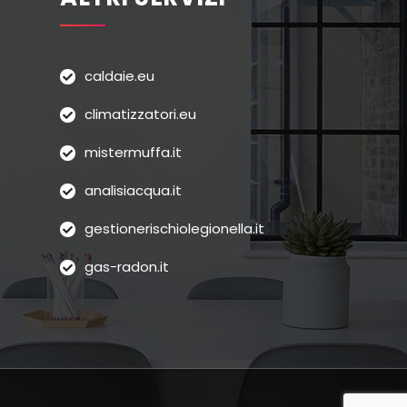
caldaie.eu
climatizzatori.eu
mistermuffa.it
analisiacqua.it
gestionerischiolegionella.it
gas-radon.it