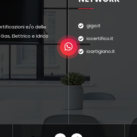
giga.it
tificazioni e/o delle
as, Elettrico e Idrico
iocertifico.it
ioartigiano.it