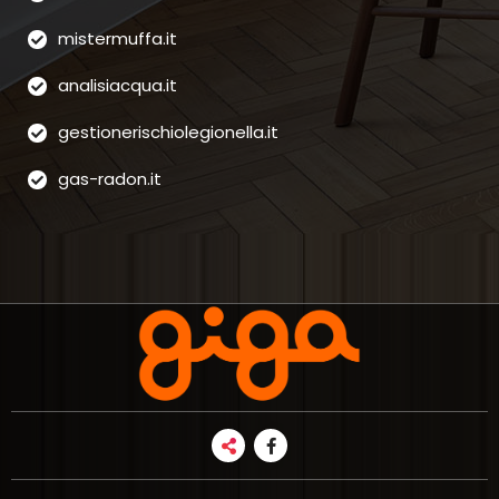
mistermuffa.it
analisiacqua.it
gestionerischiolegionella.it
gas-radon.it