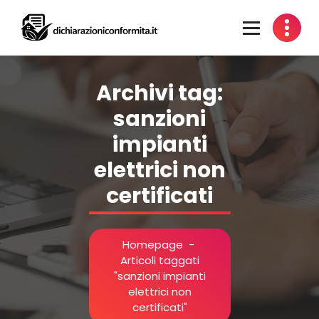
Vai
al
contenuto
Certificazione Impianti per Idoneità Alloggiative
Archivi tag:
sanzioni
impianti
elettrici non
certificati
Homepage
-
Articoli taggati
"sanzioni impianti
elettrici non
certificati"