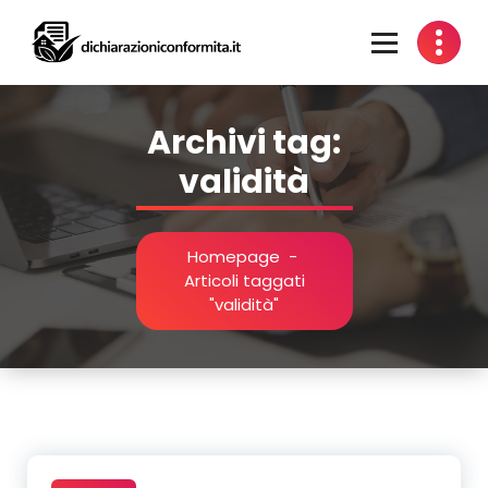
Vai
al
contenuto
Certificazione Impianti per Idoneità Alloggiative
Archivi tag:
validità
Homepage
-
Articoli taggati
"validità"