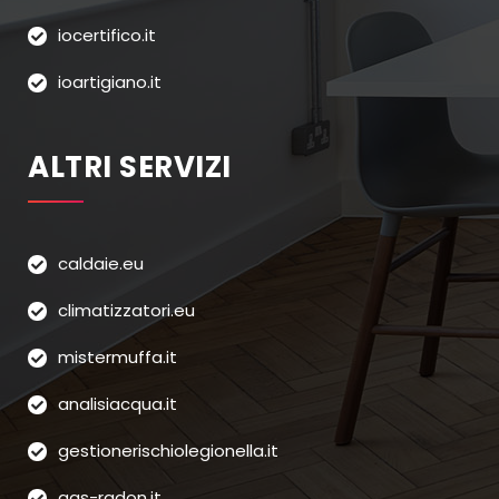
iocertifico.it
ioartigiano.it
ALTRI SERVIZI
caldaie.eu
climatizzatori.eu
mistermuffa.it
analisiacqua.it
gestionerischiolegionella.it
gas-radon.it