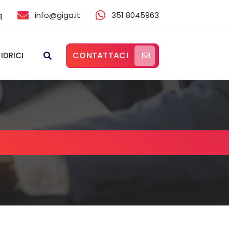
q
info@giga.it
351 8045963
CONTATTACI
 IDRICI