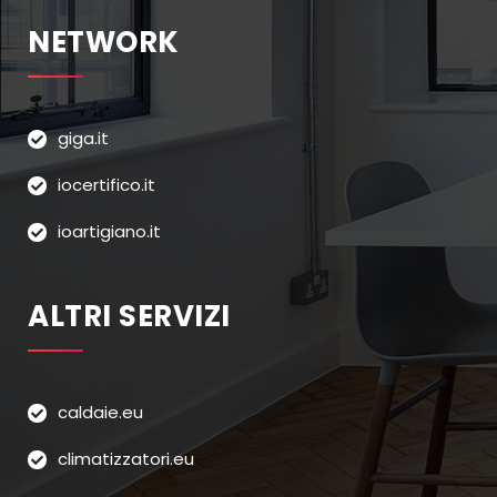
NETWORK
giga.it
iocertifico.it
ioartigiano.it
ALTRI SERVIZI
caldaie.eu
climatizzatori.eu