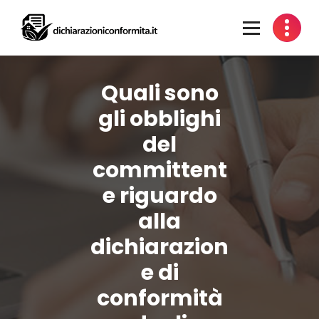
Vai
al
contenuto
Certificazione Impianti per Idoneità Alloggiative
Quali sono
gli obblighi
del
committent
e riguardo
alla
dichiarazion
e di
conformità