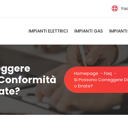
Fa
IMPIANTI ELETTRICI
IMPIANTI GAS
IMPIANTI
eggere
Homepage
-
Faq
-
 Conformità
Si Possono Correggere Di
o Errate?
ate?