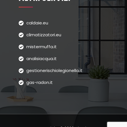
caldaie.eu
climatizzatori.eu
mistermuffa.it
analisiacqua.it
gestionerischiolegionella.it
gas-radon.it