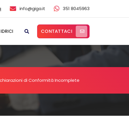
q
info@giga.it
351 8045963
CONTATTACI
 IDRICI
chiarazioni di Conformità Incomplete