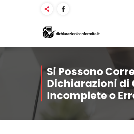
Vai
al
contenuto
Certificazione Impianti per
Idoneità Alloggiative
Si Possono Corr
Dichiarazioni di
Incomplete o Err