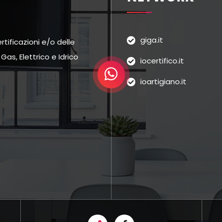
giga.it
tificazioni e/o delle
as, Elettrico e Idrico
iocertifico.it
ioartigiano.it